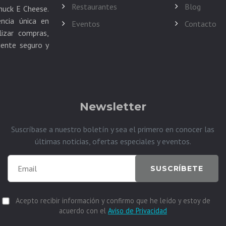
Restaurantes
Blog
huck E Cheese.
ncia única en
Eventos
Contacto
izar compras,
iente seguro y
Newsletter
Suscríbase a nuestro boletín y sea el primero en conocer las
últimas noticias, ofertas especiales y eventos.
SUSCRÍBETE
Acepto recibir información y confirmo que he leído y estoy de
acuerdo con el
Aviso de Privacidad