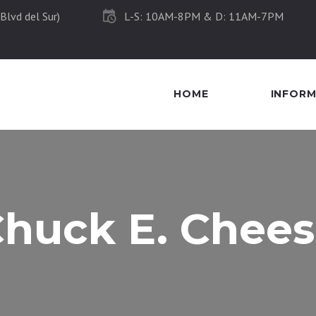
Blvd del Sur)
L-S: 10AM-8PM & D: 11AM-7PM
HOME
INFOR
huck E. Chee