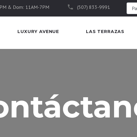
8PM & Dom: 11AM-7PM
(507) 833-9991
LUXURY AVENUE
LAS TERRAZAS
ontáctan