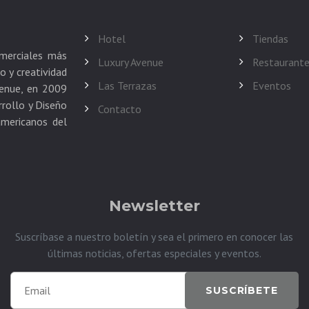
Hotel
Tiendas
merciales más
Luxury Avenue
Restaurant
o y creatividad
Las Terrazas
Eventos
venue, en 2009
rrollo y Diseño
Contacto
americanos del
Newsletter
Suscríbase a nuestro boletín y sea el primero en conocer las
últimas noticias, ofertas especiales y eventos.
SUSCRÍBETE