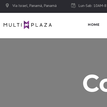
Vía Israel, Panamá, Panamá
Lun-Sab: 10AM-
HOME
C