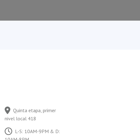
Quinta etapa, primer
nivel local 418
L-S: 10AM-9PM & D:
10AM-8PM