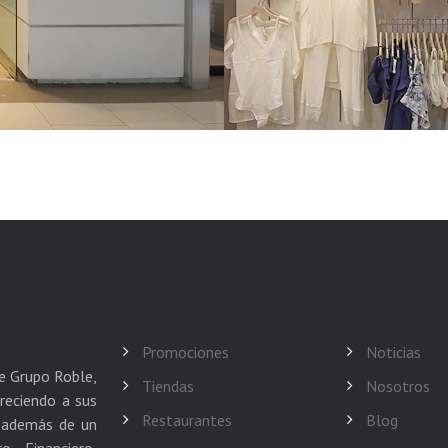
Promociones
Noticias
de Grupo Roble,
Tiendas
Nosotros
reciendo a sus
Restaurantes
Blog
s además de un
o Financiero,