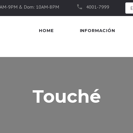
10AM-9PM & Dom: 10AM-8PM
4001-7999
HOME
INFORMACIÓN
Touché