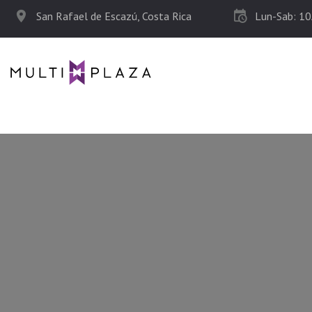
San Rafael de Escazú, Costa Rica
Lun-Sab: 