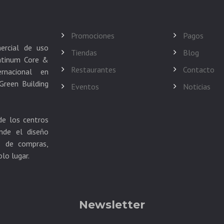
Promociones
Pagos
ercial de uso
Tiendas
Blog
atinum Core &
Restaurantes
Contacto
rnacional en
Green Building
Eventos
Noticias
de los centros
nde el diseño
as de compras,
Newsletter