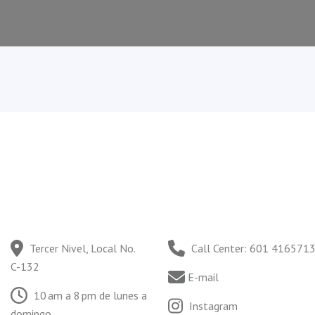
Tercer Nivel, Local No.
Call Center: 601 41657
C-132
E-mail
10 am a 8 pm de lunes a
Instagram
domingo