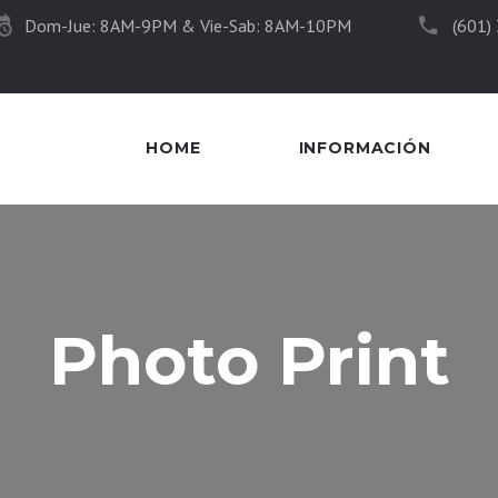
Dom-Jue: 8AM-9PM & Vie-Sab: 8AM-10PM
(601)
HOME
INFORMACIÓN
Photo Print