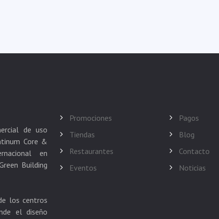
Promociones
Pagos
ercial de uso
Tiendas
Blog
atinum Core &
Restaurantes
Contacto
rnacional en
Green Building
Eventos
Noticias
de los centros
nde el diseño