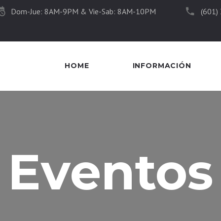
Dom-Jue: 8AM-9PM & Vie-Sab: 8AM-10PM
(601)
HOME
INFORMACIÓN
Eventos