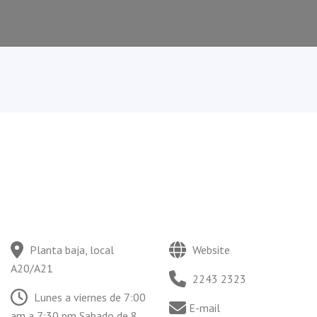
Planta baja, local
Website
A20/A21
2243 2323
Lunes a viernes de 7:00
E-mail
am a 7:30 pm Sabado de 8