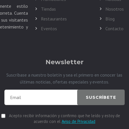
nente estilo
Tiendas
Nosotros
orreta. Cuenta
Restaurantes
Blog
sus visitantes
retenimiento y
Eventos
Contacto
Newsletter
Suscríbase a nuestro boletín y sea el primero en conocer las
últimas noticias, ofertas especiales y eventos.
SUSCRÍBETE
Acepto recibir información y confirmo que he leído y estoy de
acuerdo con el
Aviso de Privacidad