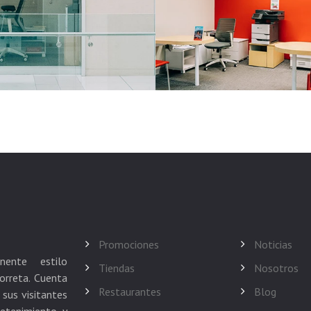
Promociones
Noticias
nente estilo
Tiendas
Nosotros
orreta. Cuenta
Restaurantes
Blog
sus visitantes
retenimiento y